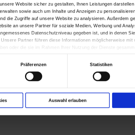
nsere Website sicher zu gestalten, Ihnen Leistungen darstelle
verwalten sowie auch um Inhalte und Anzeigen zu personalisieren
nd die Zugriffe auf unsere Website zu analysieren. Außerdem ge
 gegen die Franzosen
site an unsere Partner für soziale Medien, Werbung und Analys
 angemessenes Datenschutzniveau gegeben ist, und in denen Sie
. Unsere Partner führen diese Informationen möglicherweise mi
 haben oder die sie im Rahmen Ihrer Nutzung der Dienste gesamm
poleons I. über Zar Alexander I. und Kaiser 
Präferenzen
Statistiken
ies
Auswahl erlauben
 im Stift Melk (begraben in Winden)