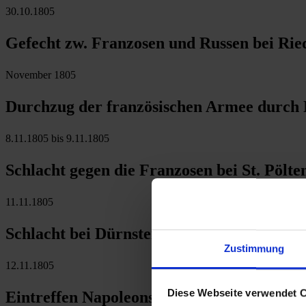
30.10.1805
Gefecht zw. Franzosen und Russen bei Rie
November 1805
Durchzug der französischen Armee durch
8.11.1805 bis 9.11.1805
Schlacht gegen die Franzosen bei St. Pölte
11.11.1805
Schlacht bei Dürnstein und Loiben gegen 
Zustimmung
12.11.1805
Diese Webseite verwendet 
Eintreffen Napoleons I. in Wien