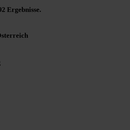
92 Ergebnisse
.
sterreich
g