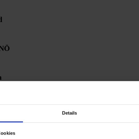
d
 NÖ
n
die Franzosen
Details
Cookies