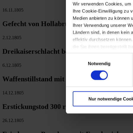
Wir verwenden Cookies, um u
16.11.1805
Ihre Cookie-Einwilligung zu 
Medien anbieten zu können u
Gefecht von Hollabrunn und Schöngrabern
Ihrer Verwendung unserer Web
Ländern sind, in denen kein
2.12.1805
effektiv durchsetzen können
die Sie ihnen bereitgestellt
Dreikaiserschlacht bei Austerlitz: Sieg Na
Einwilligungsauswahl
Notwendig
6.12.1805
Waffenstillstand mit Frankreich
14.12.1805
Nur notwendige Cook
Erstickungstod 300 russischer Gefangener
26.12.1805