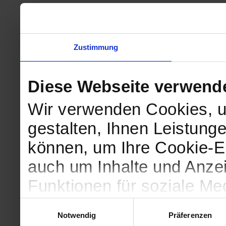
Zustimmung
Diese Webseite verwend
Wir verwenden Cookies, u
gestalten, Ihnen Leistunge
können, um Ihre Cookie-Ei
auch um Inhalte und Anzei
Funktionen für soziale Me
Zugriffe auf unsere Websi
Einwilligungsauswahl
Notwendig
Präferenzen
geben wir Informationen 