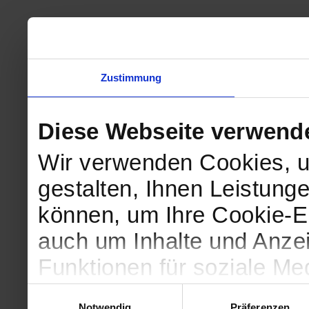
Zustimmung
Diese Webseite verwend
Wir verwenden Cookies, u
gestalten, Ihnen Leistunge
können, um Ihre Cookie-Ei
auch um Inhalte und Anzei
Funktionen für soziale Me
Zugriffe auf unsere Websi
Einwilligungsauswahl
Notwendig
Präferenzen