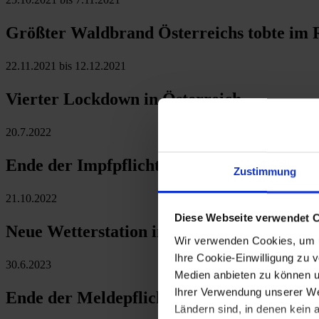
Größter Waldbrand Österreichs tobte im 
22.11.2021 bis 12.12.2021
Vierter Lockdown in Österreich
20.7.2022
Ende der Impfpflicht gegen SARS-COV-2-
Zustimmung
21.10.2022
Diese Webseite verwendet 
Neue Wetterstation in Echtzeit in Schwa
Wir verwenden Cookies, um u
Ihre Cookie-Einwilligung zu 
30.6.2023
Medien anbieten zu können u
Ihrer Verwendung unserer Web
Ende der Meldepflicht für COVID-19-Er
Ländern sind, in denen kein