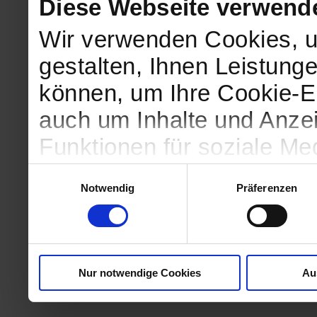
Diese Webseite verwend
Wir verwenden Cookies, u
gestalten, Ihnen Leistunge
können, um Ihre Cookie-Ei
auch um Inhalte und Anzei
Funktionen für soziale Me
Zugriffe auf unsere Websi
Einwilligungsauswahl
Notwendig
Präferenzen
geben wir Informationen 
Website an unsere Partne
und Analysen weiter, die 
Nur notwendige Cookies
Au
kein angemessenes Daten
in denen Sie Ihre Rechte u