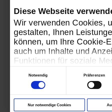
Diese Webseite verwend
Wir verwenden Cookies, u
gestalten, Ihnen Leistunge
können, um Ihre Cookie-Ei
auch um Inhalte und Anzei
Funktionen für soziale Me
Zugriffe auf unsere Websi
Einwilligungsauswahl
Notwendig
Präferenzen
geben wir Informationen 
Website an unsere Partne
und Analysen weiter, die 
Nur notwendige Cookies
Au
kein angemessenes Daten