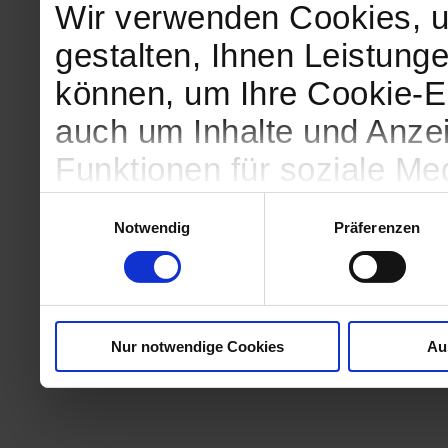
Wir verwenden Cookies, u
gestalten, Ihnen Leistunge
können, um Ihre Cookie-Ei
auch um Inhalte und Anzei
Funktionen für soziale Me
Zugriffe auf unsere Websi
Einwilligungsauswahl
Notwendig
Präferenzen
geben wir Informationen 
Website an unsere Partne
und Analysen weiter, die 
Nur notwendige Cookies
Au
kein angemessenes Daten
in denen Sie Ihre Rechte u
können. Unsere Partner fü