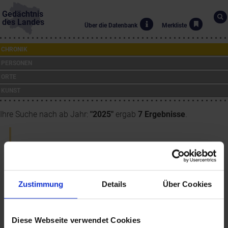
Gedächtnis
des Landes
Über die Datenbank
Merkliste
CHRONIK
PERSONEN
ORTE
KUNST
Ihre Suche nach ab Jahr:
"2025"
ergab
7 Ergebnisse
.
22.2.2025
Abtbenediktion im Stift Göttweig
Zustimmung
Details
Über Cookies
23.3.2025
Diese Webseite verwendet Cookies