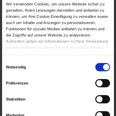
Wir verwenden Cookies, um unsere Website sicher zu
Frühes Hagelunwetter im Bezirk Krems
gestalten, Ihnen Leistungen darstellen und anbieten zu
können, um Ihre Cookie-Einwilligung zu verwalten sowie
auch um Inhalte und Anzeigen zu personalisieren,
25.4.2025
Funktionen für soziale Medien anbieten zu können und
die Zugriffe auf unsere Website zu analysieren.
Eröffnung der Ausstellung "Kinder des
Außerdem geben wir Informationen zu Ihrer Verwendung
Krieges" im Museum Niederösterreich
unserer Website an unsere Partner für soziale Medien,
Werbung und Analysen weiter, die auch in Ländern sind,
in denen kein angemessenes Datenschutzniveau
Einwilligungsauswahl
23.9.2025 bis 28.9.2025
gegeben ist, und in denen Sie Ihre Rechte uU nicht
Notwendig
effektiv durchsetzen können. Unsere Partner führen
Erdbebenserie im Wiener Becken
diese Informationen möglicherweise mit weiteren Daten
Präferenzen
zusammen, die Sie ihnen bereitgestellt haben oder die
sie im Rahmen Ihrer Nutzung der Dienste gesammelt
29.6.2026
haben.
Statistiken
Neue Rekordwerte für Juni mit 40,1 Grad
in Bad Deutsch-Altenburg
Marketing