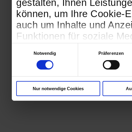
gestalten, Ihnen Leistunge
können, um Ihre Cookie-Ei
auch um Inhalte und Anzei
Funktionen für soziale Me
Zugriffe auf unsere Websi
Einwilligungsauswahl
Notwendig
Präferenzen
geben wir Informationen 
Website an unsere Partne
und Analysen weiter, die 
Nur notwendige Cookies
Au
kein angemessenes Daten
in denen Sie Ihre Rechte u
können. Unsere Partner fü
möglicherweise mit weite