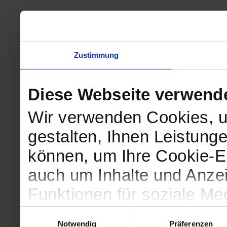
Zustimmung
Diese Webseite verwend
Wir verwenden Cookies, u
gestalten, Ihnen Leistunge
können, um Ihre Cookie-Ei
auch um Inhalte und Anzei
Funktionen für soziale Me
Zugriffe auf unsere Websi
Einwilligungsauswahl
Notwendig
Präferenzen