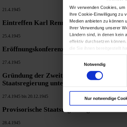
Wir verwenden Cookies, um u
21.4.1945
Ihre Cookie-Einwilligung zu 
Medien anbieten zu können u
Eintreffen Karl Renners in Wien - Beginn
Ihrer Verwendung unserer Web
Ländern sind, in denen kein
25.4.1945
effektiv durchsetzen können
Eröffnungskonferenz der Vereinten Nation
die Sie ihnen bereitgestellt
Einwilligungsauswahl
27.4.1945
Notwendig
Gründung der Zweiten Republik: Wiederer
Staatsregierung unter Karl Renner
27.4.1945 bis 20.12.1945
Nur notwendige Cook
Provisorische Staatsregierung Renner
28.4.1945