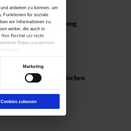
n und anbieten zu können, um
, Funktionen für soziale
ben wir Informationen zu
sorischen Staatsregierung
en weiter, die auch in
 Ihre Rechte uU nicht
t weiteren Daten zusammen,
elt haben.
Marketing
etzung einer Provisorischen
Cookies zulassen