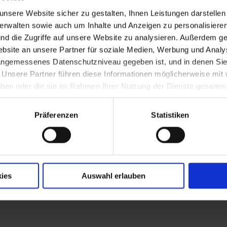
nsere Website sicher zu gestalten, Ihnen Leistungen darstelle
verwalten sowie auch um Inhalte und Anzeigen zu personalisieren
nd die Zugriffe auf unsere Website zu analysieren. Außerdem ge
 der Verhandlungen zur Bildung einer Provi
site an unsere Partner für soziale Medien, Werbung und Analys
 angemessenes Datenschutzniveau gegeben ist, und in denen Sie
. Unsere Partner führen diese Informationen möglicherweise mi
en in San Franzisco
 haben oder die sie im Rahmen Ihrer Nutzung der Dienste gesamm
Präferenzen
Statistiken
richtung der Republik Österreich und Eins
ies
Auswahl erlauben