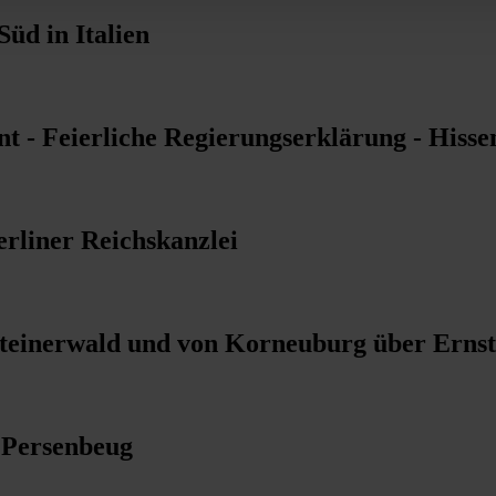
üd in Italien
t - Feierliche Regierungserklärung - Hiss
erliner Reichskanzlei
lsteinerwald und von Korneuburg über Erns
i Persenbeug