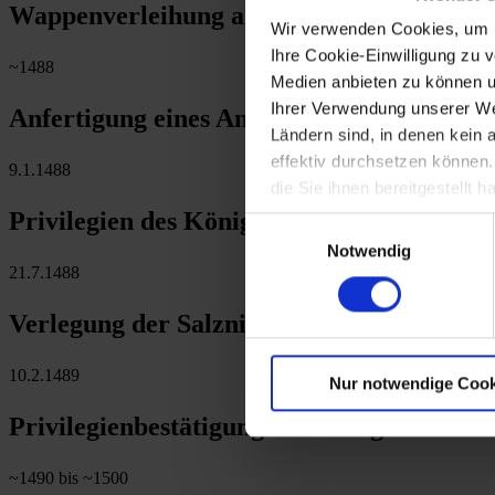
Wappenverleihung an St. Pölten durch Kön
Wir verwenden Cookies, um u
Ihre Cookie-Einwilligung zu 
~1488
Medien anbieten zu können u
Ihrer Verwendung unserer Web
Anfertigung eines Antiphonars im Stift St
Ländern sind, in denen kein
effektiv durchsetzen können
9.1.1488
die Sie ihnen bereitgestellt
Privilegien des Königs Matthias Corvinus 
Einwilligungsauswahl
Notwendig
21.7.1488
Verlegung der Salzniederlage von Stein na
10.2.1489
Nur notwendige Cook
Privilegienbestätigung des Königs Matthia
~1490 bis ~1500