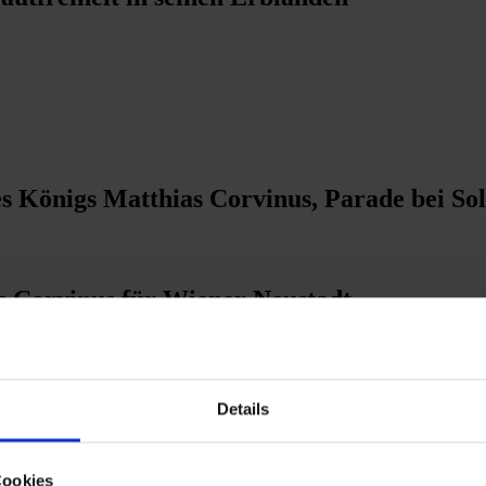
s Königs Matthias Corvinus, Parade bei Sol
as Corvinus für Wiener Neustadt
nus zu St. Pölten
Details
Cookies