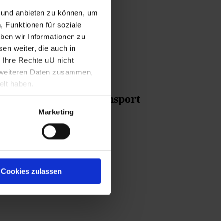
n und anbieten zu können, um
, Funktionen für soziale
ben wir Informationen zu
en weiter, die auch in
rherren
 Ihre Rechte uU nicht
t weiteren Daten zusammen,
elt haben.
vileg für den Holztransport
Marketing
Cookies zulassen