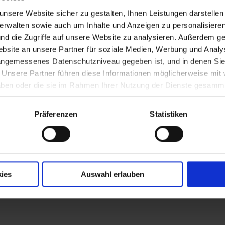
ig Matthias Corvinus (1486 Dez. 26?)
nsere Website sicher zu gestalten, Ihnen Leistungen darstelle
verwalten sowie auch um Inhalte und Anzeigen zu personalisieren
nd die Zugriffe auf unsere Website zu analysieren. Außerdem ge
site an unsere Partner für soziale Medien, Werbung und Analys
. Pölten mit Bildnissen der Pröpste und Cho
 angemessenes Datenschutzniveau gegeben ist, und in denen Sie
. Unsere Partner führen diese Informationen möglicherweise mi
 haben oder die sie im Rahmen Ihrer Nutzung der Dienste gesamm
für St. Pölten: Brückenmautprivileg und Pri
Präferenzen
Statistiken
ch Krems durch Kaiser Friedrich III.
ies
Auswahl erlauben
s Corvinus für die Universität Wien