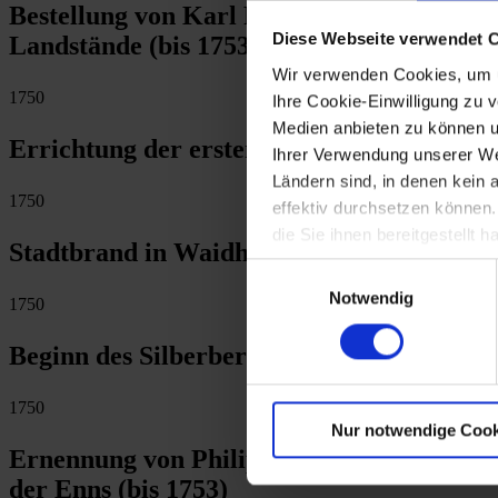
Bestellung von Karl Ferdinand Graf von K
Diese Webseite verwendet 
Landstände (bis 1753)
Wir verwenden Cookies, um u
1750
Ihre Cookie-Einwilligung zu 
Medien anbieten zu können u
Errichtung der ersten Theaters in Baden d
Ihrer Verwendung unserer Web
Ländern sind, in denen kein
1750
effektiv durchsetzen können
die Sie ihnen bereitgestellt
Stadtbrand in Waidhofen/Ybbs
Einwilligungsauswahl
Notwendig
1750
Beginn des Silberbergbaus auf dem Annab
1750
Nur notwendige Cook
Ernennung von Philipp Joseph Graf von O
der Enns (bis 1753)