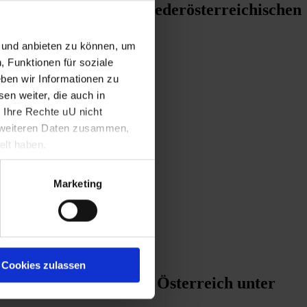
 Landmarschall der Niederösterreichischen
n und anbieten zu können, um
, Funktionen für soziale
ben wir Informationen zu
g
en weiter, die auch in
 Ihre Rechte uU nicht
t weiteren Daten zusammen,
elt haben.
Marketing
Cookies zulassen
en des Erzherzogtums Österreich unter