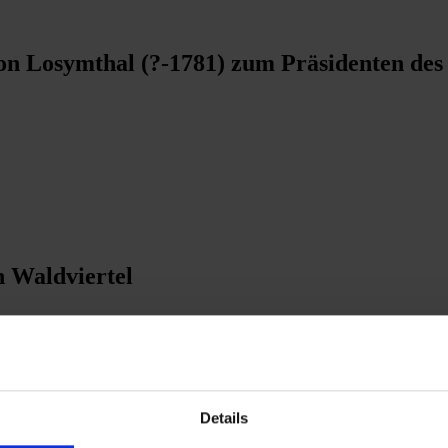
n Losymthal (?-1781) zum Präsidenten des
 Waldviertel
tilfabrik durch Freiherr von Grechtler
Details