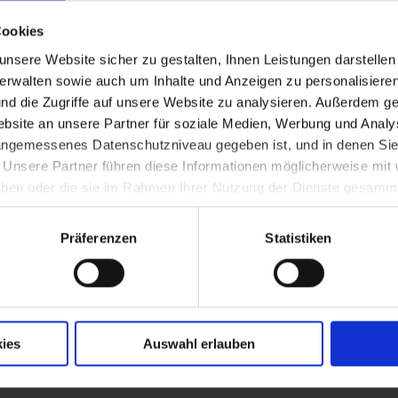
önigsegg-Rothenfels-Erps (1696-1759) zum
Cookies
nsere Website sicher zu gestalten, Ihnen Leistungen darstelle
verwalten sowie auch um Inhalte und Anzeigen zu personalisieren
nd die Zugriffe auf unsere Website zu analysieren. Außerdem ge
urch Umgestaltung eines Stadels in der Bur
site an unsere Partner für soziale Medien, Werbung und Analys
 angemessenes Datenschutzniveau gegeben ist, und in denen Sie
. Unsere Partner führen diese Informationen möglicherweise mi
 haben oder die sie im Rahmen Ihrer Nutzung der Dienste gesamm
Präferenzen
Statistiken
erg (Erzkogel)
ies
Auswahl erlauben
rsini-Rosenberg (1691-1765) zum Präsident