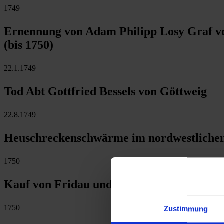
1749
Ernennung von Adam Philipp Losy Graf vo
(bis 1750)
22.1.1749
Tod Abt Gottfried Bessels von Göttweig
22.8.1749
Heuschreckenschwärme im nordwestlichen
1750
Kauf von Fridau und Errichtung einer Tex
1750
Zustimmung