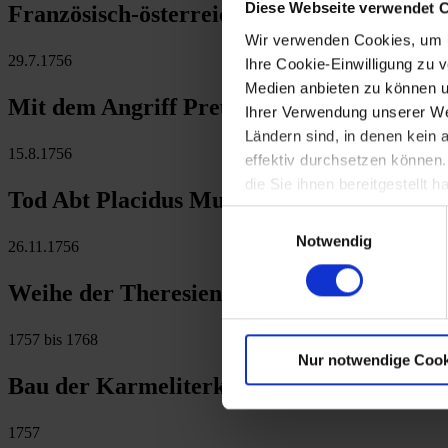
Diese Webseite verwendet 
Französisch-österreichisches Defensivbün
Wir verwenden Cookies, um u
29.7.1756
Ihre Cookie-Einwilligung zu 
Medien anbieten zu können u
Mit dem Angriff Preußens auf Sachsen Beg
Ihrer Verwendung unserer Web
Ländern sind, in denen kein
15.8.1756
effektiv durchsetzen können
die Sie ihnen bereitgestellt
Tod Abt Placidus Muchs von Altenburg (b
Einwilligungsauswahl
Notwendig
26.11.1756
Weihe der Theresienkirche der "Nadelbur
1757 bis 1768
Nur notwendige Cook
Bau der Karmeliterkirche in St. Pölten (a
1757