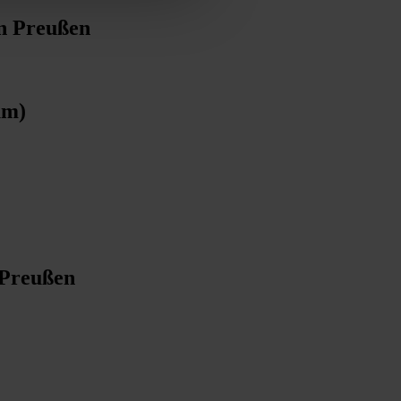
en Preußen
um)
 Preußen