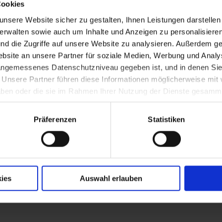
Cookies
dnis gegen Preußen
nsere Website sicher zu gestalten, Ihnen Leistungen darstelle
verwalten sowie auch um Inhalte und Anzeigen zu personalisieren
nd die Zugriffe auf unsere Website zu analysieren. Außerdem ge
inn des Siebenjährige Kriegs
site an unsere Partner für soziale Medien, Werbung und Analys
 angemessenes Datenschutzniveau gegeben ist, und in denen Sie
. Unsere Partner führen diese Informationen möglicherweise mi
 haben oder die sie im Rahmen Ihrer Nutzung der Dienste gesamm
arocker Bauherr)
Präferenzen
Statistiken
g" in Lichtenwörth
ies
Auswahl erlauben
b 1785 Franziskanerkirche)