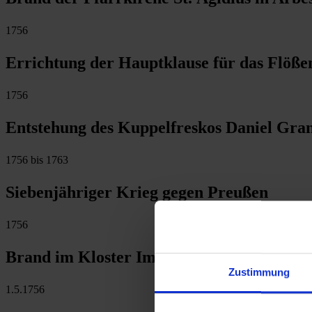
1756
Errichtung der Hauptklause für das Flöße
1756
Entstehung des Kuppelfreskos Daniel Gran
1756 bis 1763
Siebenjähriger Krieg gegen Preußen
1756
Brand im Kloster Imbach
Zustimmung
1.5.1756