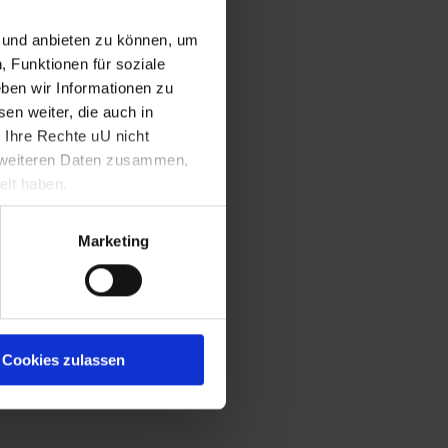
n und anbieten zu können, um
, Funktionen für soziale
ben wir Informationen zu
en weiter, die auch in
 Ihre Rechte uU nicht
t weiteren Daten zusammen,
elt haben.
Marketing
Cookies zulassen