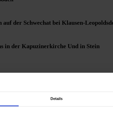
n auf der Schwechat bei Klausen-Leopoldsd
s in der Kapuzinerkirche Und in Stein
Details