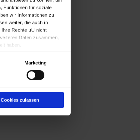
, Funktionen für soziale
ben wir Informationen zu
en weiter, die auch in
erösterreich
 Ihre Rechte uU nicht
t weiteren Daten zusammen,
elt haben.
Marketing
Cookies zulassen