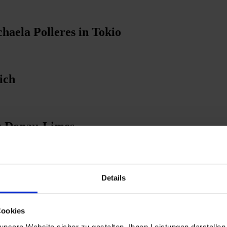
haela Polleres in Tokio
ich
r Donau-Limes
österreich verhängt
Details
Cookies
Raxgebiet
nsere Website sicher zu gestalten, Ihnen Leistungen darstelle