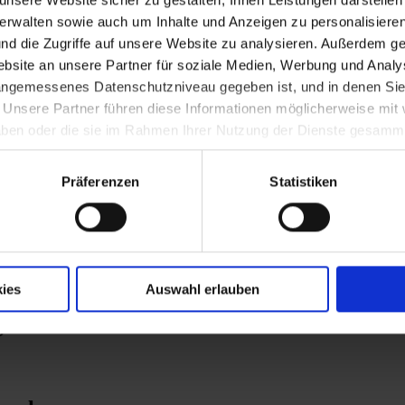
verwalten sowie auch um Inhalte und Anzeigen zu personalisieren
nd die Zugriffe auf unsere Website zu analysieren. Außerdem ge
site an unsere Partner für soziale Medien, Werbung und Analys
. 1964, ÖVP) zur Landeshauptfrau von Nied
 angemessenes Datenschutzniveau gegeben ist, und in denen Sie
. Unsere Partner führen diese Informationen möglicherweise mi
 haben oder die sie im Rahmen Ihrer Nutzung der Dienste gesamm
Präferenzen
Statistiken
tersfeld)
ies
Auswahl erlauben
g