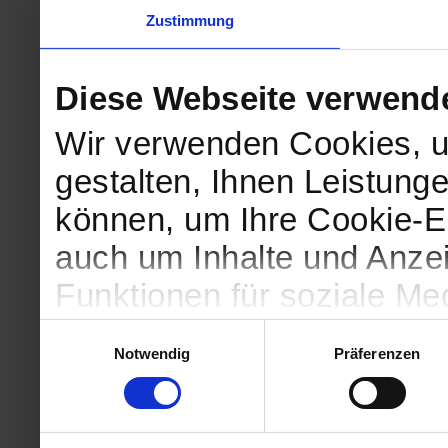
Zustimmung
Diese Webseite verwend
Wir verwenden Cookies, u
gestalten, Ihnen Leistunge
können, um Ihre Cookie-Ei
auch um Inhalte und Anzei
Funktionen für soziale Me
Zugriffe auf unsere Websi
Einwilligungsauswahl
Notwendig
Präferenzen
geben wir Informationen 
Website an unsere Partne
und Analysen weiter, die 