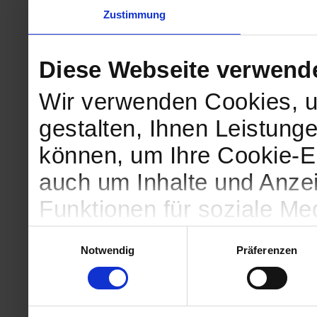
Zustimmung
Diese Webseite verwend
Wir verwenden Cookies, u
gestalten, Ihnen Leistunge
können, um Ihre Cookie-Ei
auch um Inhalte und Anzei
Funktionen für soziale Me
Zugriffe auf unsere Websi
Einwilligungsauswahl
Notwendig
Präferenzen
geben wir Informationen 
Website an unsere Partne
und Analysen weiter, die 