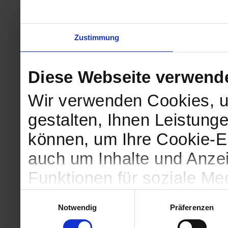
Zustimmung
Diese Webseite verwend
Wir verwenden Cookies, u
gestalten, Ihnen Leistunge
können, um Ihre Cookie-Ei
auch um Inhalte und Anzei
Funktionen für soziale Me
Zugriffe auf unsere Websi
Einwilligungsauswahl
Notwendig
Präferenzen
geben wir Informationen 