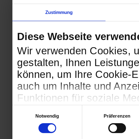
Zustimmung
Diese Webseite verwend
Wir verwenden Cookies, u
gestalten, Ihnen Leistunge
können, um Ihre Cookie-Ei
auch um Inhalte und Anzei
Funktionen für soziale Me
Zugriffe auf unsere Websi
Einwilligungsauswahl
Notwendig
Präferenzen
geben wir Informationen 
Website an unsere Partne