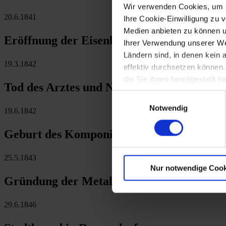
Wir verwenden Cookies, um u
20.6.1841
Ihre Cookie-Einwilligung zu 
Medien anbieten zu können u
Eröffnung der Eisenbahnlinie Wien-Wiene
Ihrer Verwendung unserer Web
Ländern sind, in denen kein
19.3.1842
effektiv durchsetzen können
die Sie ihnen bereitgestellt
Tod des Arztes und Naturforschers Anton R
Einwilligungsauswahl
Notwendig
19.6.1842
Geburt des Komponisten Carl Zeller in St
25.5.1843
Nur notwendige Cook
Gründung der Metallwarenfabrik in Bernd
29.6.1846