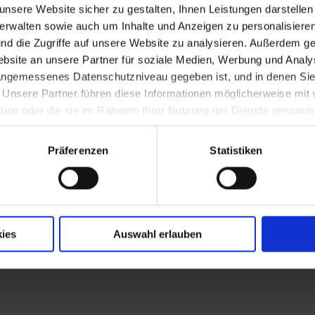
nsere Website sicher zu gestalten, Ihnen Leistungen darstelle
verwalten sowie auch um Inhalte und Anzeigen zu personalisieren
nd die Zugriffe auf unsere Website zu analysieren. Außerdem ge
r Neustadt
site an unsere Partner für soziale Medien, Werbung und Analys
 angemessenes Datenschutzniveau gegeben ist, und in denen Sie
. Unsere Partner führen diese Informationen möglicherweise mi
 haben oder die sie im Rahmen Ihrer Nutzung der Dienste gesamm
ollett in Baden
Präferenzen
Statistiken
. Peter/Au
ies
Auswahl erlauben
orf durch Alexander Schoeller und der F