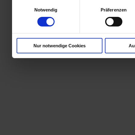
Zugriffe auf unsere Websi
Einwilligungsauswahl
Notwendig
Präferenzen
geben wir Informationen 
Website an unsere Partne
und Analysen weiter, die 
Nur notwendige Cookies
Au
kein angemessenes Daten
in denen Sie Ihre Rechte u
können. Unsere Partner fü
möglicherweise mit weite
ihnen bereitgestellt haben
Nutzung der Dienste ges