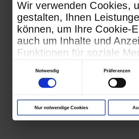
Wir verwenden Cookies, u
gestalten, Ihnen Leistunge
können, um Ihre Cookie-Ei
auch um Inhalte und Anzei
Funktionen für soziale Me
Zugriffe auf unsere Websi
Einwilligungsauswahl
Notwendig
Präferenzen
geben wir Informationen 
Website an unsere Partne
und Analysen weiter, die 
Nur notwendige Cookies
Au
kein angemessenes Daten
in denen Sie Ihre Rechte u
können. Unsere Partner fü