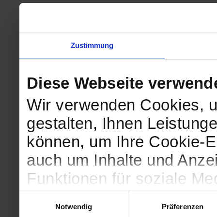
Zustimmung
Diese Webseite verwend
Wir verwenden Cookies, u
gestalten, Ihnen Leistunge
können, um Ihre Cookie-Ei
auch um Inhalte und Anzei
Funktionen für soziale Me
Zugriffe auf unsere Websi
Einwilligungsauswahl
Notwendig
Präferenzen
geben wir Informationen 