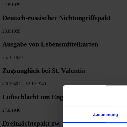
22.8.1939
Deutsch-russischer Nichtangriffspakt
28.8.1939
Ausgabe von Lebensmittelkarten
25.10.1939
Zugsunglück bei St. Valentin
8.8.1940 bis 12.10.1940
Luftschlacht um England: Niederlage der 
27.9.1940
Zustimmung
Dreimächtepakt zw. Deutschland, Italien 