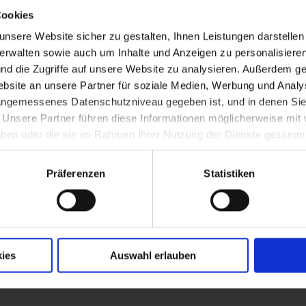
Cookies
nsere Website sicher zu gestalten, Ihnen Leistungen darstelle
Reichsbahn in St. Pölten
verwalten sowie auch um Inhalte und Anzeigen zu personalisieren
nd die Zugriffe auf unsere Website zu analysieren. Außerdem ge
site an unsere Partner für soziale Medien, Werbung und Analys
 angemessenes Datenschutzniveau gegeben ist, und in denen Sie
hen Angriff auf Pearl Habour (7. 12.): Kri
. Unsere Partner führen diese Informationen möglicherweise mi
 haben oder die sie im Rahmen Ihrer Nutzung der Dienste gesamm
Präferenzen
Statistiken
ens an die USA
ies
Auswahl erlauben
 6. deutschen Armee