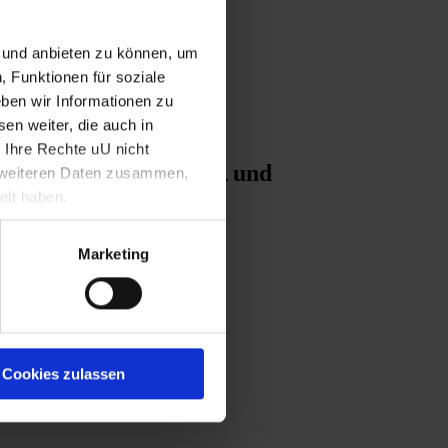
n und anbieten zu können, um
, Funktionen für soziale
ben wir Informationen zu
en weiter, die auch in
 Ihre Rechte uU nicht
egserklärungen der USA und
t weiteren Daten zusammen,
elt haben.
Marketing
Cookies zulassen