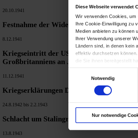
Diese Webseite verwendet 
20.10.1941
Wir verwenden Cookies, um u
Festnahme der Widerstandsgruppe bei der 
Ihre Cookie-Einwilligung zu 
Medien anbieten zu können u
Ihrer Verwendung unserer Web
8.12.1941
Ländern sind, in denen kein
Kriegseintritt der USA nach dem japanisc
effektiv durchsetzen können
Großbritanniens an Japan
die Sie ihnen bereitgestellt
Einwilligungsauswahl
11.12.1941
Notwendig
Kriegserklärungen Deutschlands und Itali
24.8.1942 bis 2.2.1943
Nur notwendige Cook
Schlacht um Stalingrad: Kapitulation der
13.8.1943