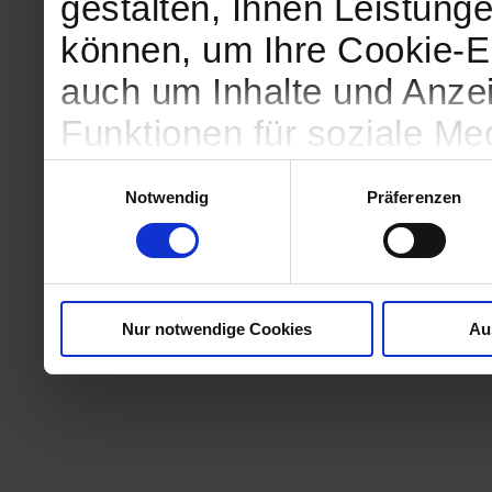
gestalten, Ihnen Leistunge
können, um Ihre Cookie-Ei
auch um Inhalte und Anzei
Funktionen für soziale Me
Zugriffe auf unsere Websi
Einwilligungsauswahl
Notwendig
Präferenzen
geben wir Informationen 
Website an unsere Partne
und Analysen weiter, die 
Nur notwendige Cookies
Au
kein angemessenes Daten
in denen Sie Ihre Rechte u
können. Unsere Partner fü
möglicherweise mit weite