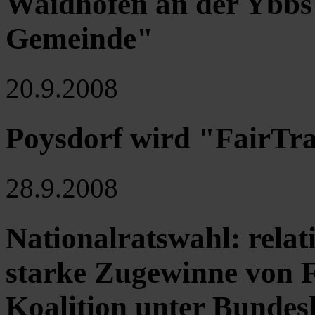
Waidhofen an der Ybbs
Gemeinde"
20.9.2008
Poysdorf wird "FairTr
28.9.2008
Nationalratswahl: relat
starke Zugewinne von
Koalition unter Bunde