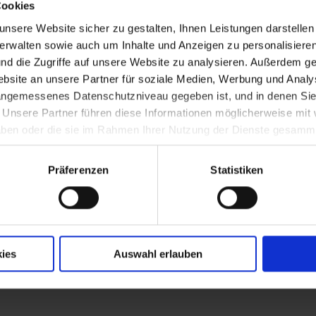
Cookies
ersonenkraftwagen
nsere Website sicher zu gestalten, Ihnen Leistungen darstelle
verwalten sowie auch um Inhalte und Anzeigen zu personalisieren
nd die Zugriffe auf unsere Website zu analysieren. Außerdem ge
site an unsere Partner für soziale Medien, Werbung und Analys
 angemessenes Datenschutzniveau gegeben ist, und in denen Sie
. Unsere Partner führen diese Informationen möglicherweise mi
 haben oder die sie im Rahmen Ihrer Nutzung der Dienste gesamm
chland - Gründung des Völkerbunds
Präferenzen
Statistiken
erste NÖ Tageszeitung (eingestellt Juli 1922
ies
Auswahl erlauben
dsberg durch die Tschechoslowakei