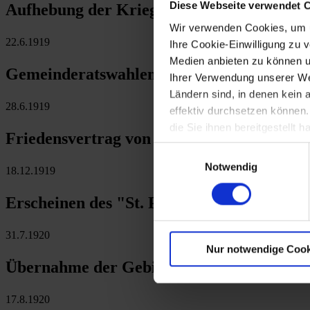
Diese Webseite verwendet 
Aufhebung der Kriegsbestimmungen für P
Wir verwenden Cookies, um u
22.6.1919
Ihre Cookie-Einwilligung zu 
Medien anbieten zu können u
Gemeinderatswahlen in Niederösterreich
Ihrer Verwendung unserer Web
Ländern sind, in denen kein
28.6.1919
effektiv durchsetzen können
die Sie ihnen bereitgestellt
Friedensvertrag von Versailles mit Deuts
Einwilligungsauswahl
Notwendig
18.12.1919
Erscheinen des "St. Pöltner Tagblatts" als 
31.7.1920
Nur notwendige Cook
Übernahme der Gebiete um Gmünd und Fel
17.8.1920