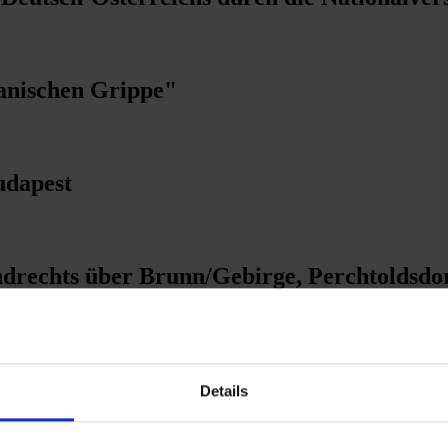
panischen Grippe"
udapest
rechts über Brunn/Gebirge, Perchtoldsdorf
d wegen Kohlemangels
Details