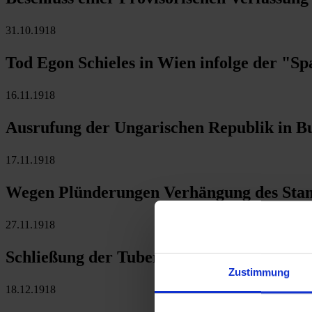
31.10.1918
Tod Egon Schieles in Wien infolge der "S
16.11.1918
Ausrufung der Ungarischen Republik in B
17.11.1918
Wegen Plünderungen Verhängung des Stand
27.11.1918
Schließung der Tuberkuloseanstalt Allan
Zustimmung
18.12.1918