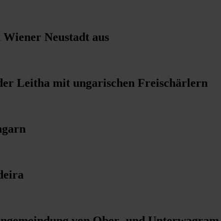
n Wiener Neustadt aus
er Leitha mit ungarischen Freischärlern
ngarn
deira
 Eingemeindung von Ober- und Unterwagram,