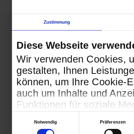
Zustimmung
Diese Webseite verwend
Wir verwenden Cookies, u
gestalten, Ihnen Leistunge
können, um Ihre Cookie-Ei
auch um Inhalte und Anzei
Funktionen für soziale Me
Zugriffe auf unsere Websi
Einwilligungsauswahl
Notwendig
Präferenzen
geben wir Informationen 