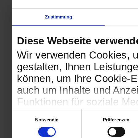
Zustimmung
Diese Webseite verwend
Wir verwenden Cookies, u
gestalten, Ihnen Leistunge
können, um Ihre Cookie-Ei
auch um Inhalte und Anzei
Funktionen für soziale Me
Zugriffe auf unsere Websi
Einwilligungsauswahl
Notwendig
Präferenzen
geben wir Informationen 
Website an unsere Partne