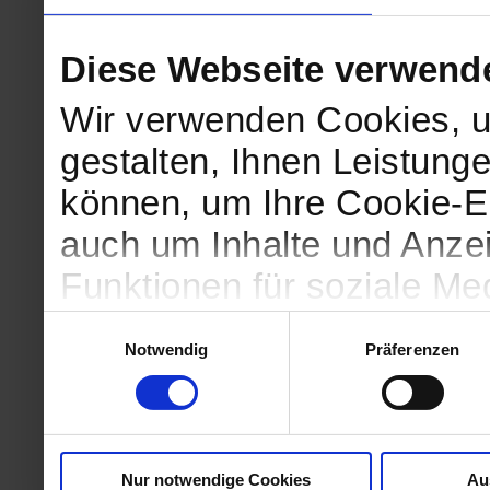
Diese Webseite verwend
Wir verwenden Cookies, u
gestalten, Ihnen Leistunge
können, um Ihre Cookie-Ei
auch um Inhalte und Anzei
Funktionen für soziale Me
Zugriffe auf unsere Websi
Einwilligungsauswahl
Notwendig
Präferenzen
geben wir Informationen 
Website an unsere Partne
und Analysen weiter, die 
Nur notwendige Cookies
Au