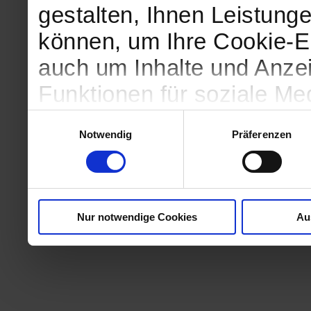
gestalten, Ihnen Leistunge
können, um Ihre Cookie-Ei
auch um Inhalte und Anzei
Funktionen für soziale Me
Zugriffe auf unsere Websi
Einwilligungsauswahl
Notwendig
Präferenzen
geben wir Informationen 
Website an unsere Partne
und Analysen weiter, die 
Nur notwendige Cookies
Au
kein angemessenes Daten
in denen Sie Ihre Rechte u
können. Unsere Partner fü
möglicherweise mit weite