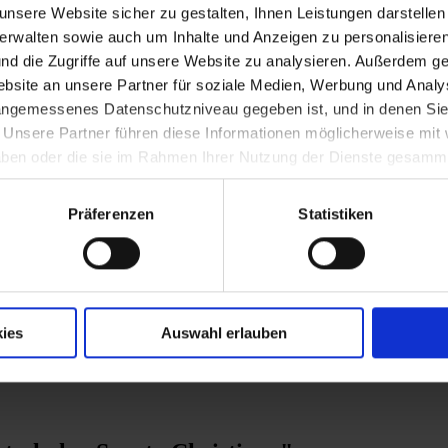
nsere Website sicher zu gestalten, Ihnen Leistungen darstelle
verwalten sowie auch um Inhalte und Anzeigen zu personalisieren
nd die Zugriffe auf unsere Website zu analysieren. Außerdem ge
site an unsere Partner für soziale Medien, Werbung und Analys
 angemessenes Datenschutzniveau gegeben ist, und in denen Sie
. Unsere Partner führen diese Informationen möglicherweise mi
 haben oder die sie im Rahmen Ihrer Nutzung der Dienste gesamm
in der ehem. Bettferdernfabrik in Oberwal
Präferenzen
Statistiken
ies
Auswahl erlauben
rreichs (zuvor Bayern)