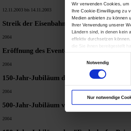
Wir verwenden Cookies, um u
12.11.2003 bis 14.11.2003
Ihre Cookie-Einwilligung zu 
Medien anbieten zu können u
Streik der Eisenbahner
Ihrer Verwendung unserer Web
Ländern sind, in denen kein
2004
effektiv durchsetzen können
die Sie ihnen bereitgestellt
Eröffnung des Event- und Kulturzentrums 
Einwilligungsauswahl
Notwendig
2004
150-Jahr-Jubiläum der Semmeringbahn
2004
Nur notwendige Cook
500-Jahr-Jubiläum von Spitz als Teil Öste
2004