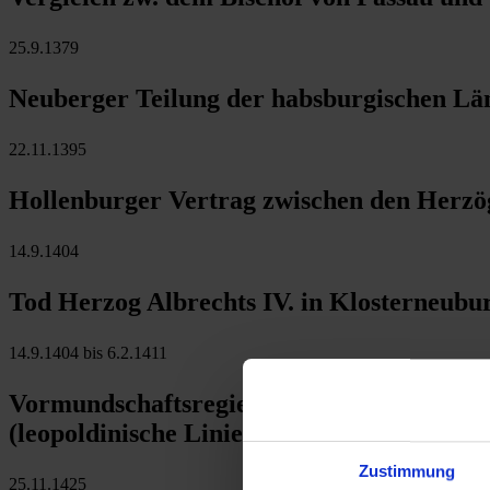
25.9.1379
Neuberger Teilung der habsburgischen Län
22.11.1395
Hollenburger Vertrag zwischen den Herzö
14.9.1404
Tod Herzog Albrechts IV. in Klosterneubu
14.9.1404 bis 6.2.1411
Vormundschaftsregierung für Herzog Albre
(leopoldinische Linie)
Zustimmung
25.11.1425