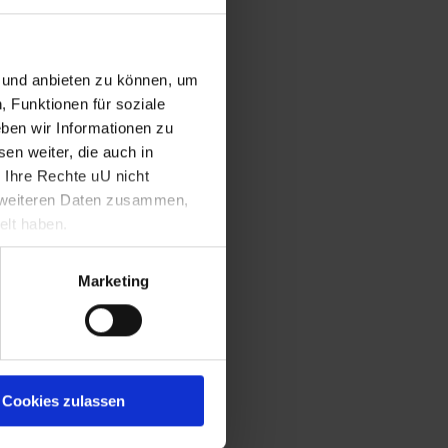
n und anbieten zu können, um
, Funktionen für soziale
ben wir Informationen zu
en weiter, die auch in
 Ihre Rechte uU nicht
t weiteren Daten zusammen,
rg/Wild?)
elt haben.
Marketing
Cookies zulassen