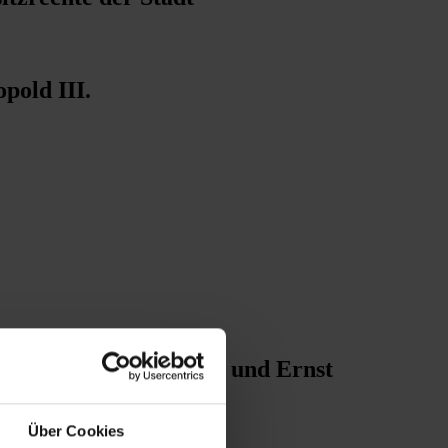
pold III.
zöge Wilhelm, Leopold und Ernst
Über Cookies