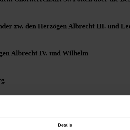
der zw. den Herzögen Albrecht III. und Leo
gen Albrecht IV. und Wilhelm
rg
cht V. (albertinische Linie) durch die Her
Details