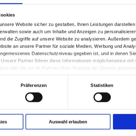
h die Hussiten (über 1000 Tote)
Cookies
nsere Website sicher zu gestalten, Ihnen Leistungen darstelle
verwalten sowie auch um Inhalte und Anzeigen zu personalisieren
nd die Zugriffe auf unsere Website zu analysieren. Außerdem ge
itiator der Melker Reform
site an unsere Partner für soziale Medien, Werbung und Analys
 angemessenes Datenschutzniveau gegeben ist, und in denen Sie
. Unsere Partner führen diese Informationen möglicherweise mi
ei Waidhofen/Thaya (bei Thaya oder Kirchbe
 haben oder die sie im Rahmen Ihrer Nutzung der Dienste gesamm
Präferenzen
Statistiken
ies
Auswahl erlauben
III. (Adelsbündnis)