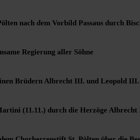
 Pölten nach dem Vorbild Passaus durch Bisc
nsame Regierung aller Söhne
inen Brüdern Albrecht III. und Leopold III.
rtini (11.11.) durch die Herzöge Albrecht I
dem Chorherrenstift St. Pölten über die Bes