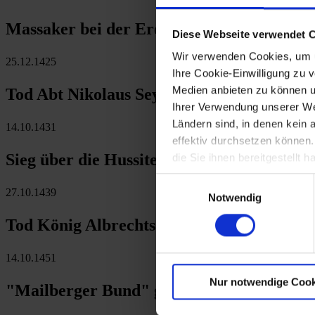
Massaker bei der Eroberung von Retz durc
Diese Webseite verwendet 
Wir verwenden Cookies, um u
25.12.1425
Ihre Cookie-Einwilligung zu 
Medien anbieten zu können u
Tod Abt Nikolaus Seyringers von Melk, In
Ihrer Verwendung unserer Web
Ländern sind, in denen kein
14.10.1431
effektiv durchsetzen können
Sieg über die Hussiten in der Schlacht b
die Sie ihnen bereitgestellt
Einwilligungsauswahl
27.10.1439
Notwendig
Tod König Albrechts II. in Ungarn
14.10.1451
Nur notwendige Cook
"Mailberger Bund" gegen König Friedrich 