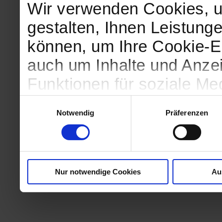
Wir verwenden Cookies, u
gestalten, Ihnen Leistunge
können, um Ihre Cookie-Ei
auch um Inhalte und Anzei
Funktionen für soziale Me
Zugriffe auf unsere Websi
Einwilligungsauswahl
Notwendig
Präferenzen
geben wir Informationen 
Website an unsere Partne
und Analysen weiter, die 
Nur notwendige Cookies
Au
kein angemessenes Daten
in denen Sie Ihre Rechte u
können. Unsere Partner fü