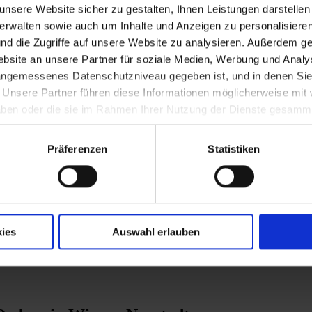
nsere Website sicher zu gestalten, Ihnen Leistungen darstelle
verwalten sowie auch um Inhalte und Anzeigen zu personalisieren
nd die Zugriffe auf unsere Website zu analysieren. Außerdem ge
 Herzog Friedrich II. zur Mongolenabwehr
site an unsere Partner für soziale Medien, Werbung und Analys
 angemessenes Datenschutzniveau gegeben ist, und in denen Sie
. Unsere Partner führen diese Informationen möglicherweise mi
 haben oder die sie im Rahmen Ihrer Nutzung der Dienste gesamm
rzogenburg wegen Hochwassergefahr durch 
Präferenzen
Statistiken
 Wiener Neustadt
ies
Auswahl erlauben