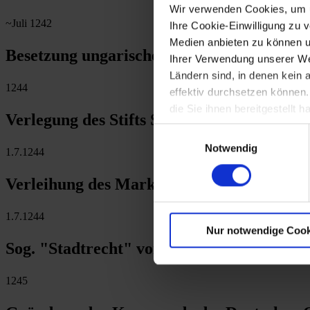
Wir verwenden Cookies, um u
~Juli 1242
Ihre Cookie-Einwilligung zu 
Medien anbieten zu können u
Besetzung ungarischer Grenzfesten durch
Ihrer Verwendung unserer Web
Ländern sind, in denen kein
1244
effektiv durchsetzen können
die Sie ihnen bereitgestellt
Verlegung des Stifts St. Georgen nach He
Einwilligungsauswahl
Notwendig
1.7.1244
Verleihung des Markt- und Mautrechts an
1.7.1244
Nur notwendige Cook
Sog. "Stadtrecht" von Hainburg
1245