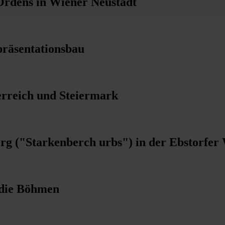
rdens in Wiener Neustadt
präsentationsbau
erreich und Steiermark
 ("Starkenberch urbs") in der Ebstorfer 
r die Böhmen