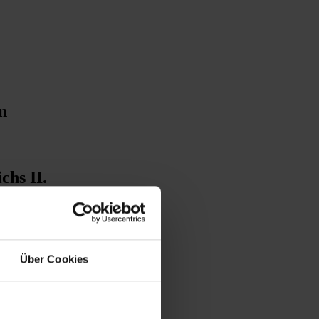
n
chs II.
Über Cookies