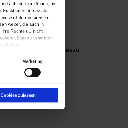
n und anbieten zu können, um
, Funktionen für soziale
ben wir Informationen zu
en weiter, die auch in
 Ihre Rechte uU nicht
t weiteren Daten zusammen,
elt haben.
Bischof Rüdiger von Passau
Marketing
Cookies zulassen