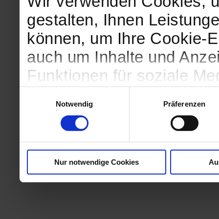
Wir verwenden Cookies, u
gestalten, Ihnen Leistunge
können, um Ihre Cookie-Ei
auch um Inhalte und Anzei
Funktionen für soziale Me
Zugriffe auf unsere Websi
Einwilligungsauswahl
Notwendig
Präferenzen
geben wir Informationen 
Website an unsere Partne
und Analysen weiter, die 
Nur notwendige Cookies
Au
kein angemessenes Daten
in denen Sie Ihre Rechte u
können. Unsere Partner fü