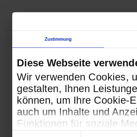
Zustimmung
Diese Webseite verwend
Wir verwenden Cookies, u
gestalten, Ihnen Leistunge
können, um Ihre Cookie-Ei
auch um Inhalte und Anzei
Funktionen für soziale Me
Zugriffe auf unsere Websi
Einwilligungsauswahl