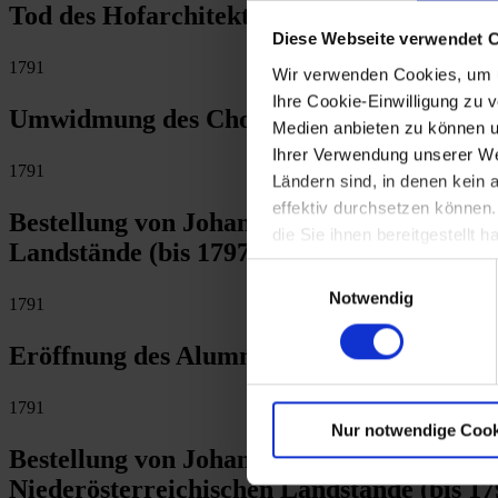
Tod des Hofarchitekten Nikolaus Pacassi 
Diese Webseite verwendet 
1791
Wir verwenden Cookies, um u
Ihre Cookie-Einwilligung zu 
Umwidmung des Chors der ehem. Dominik
Medien anbieten zu können u
Ihrer Verwendung unserer Web
1791
Ländern sind, in denen kein
effektiv durchsetzen können
Bestellung von Johann Franz Anton Graf 
die Sie ihnen bereitgestellt
Landstände (bis 1797)
Einwilligungsauswahl
Notwendig
1791
Eröffnung des Alumnats und der bischöflich
1791
Nur notwendige Cook
Bestellung von Johann Franz Xaver Anton
Niederösterreichischen Landstände (bis 17