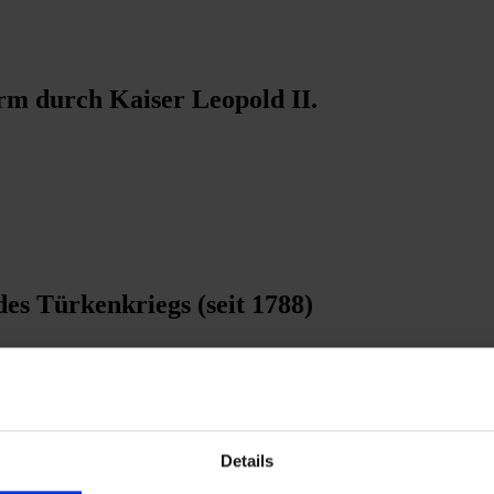
rm durch Kaiser Leopold II.
es Türkenkriegs (seit 1788)
Details