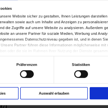
in Wien
Cookies
nsere Website sicher zu gestalten, Ihnen Leistungen darstelle
verwalten sowie auch um Inhalte und Anzeigen zu personalisieren
anerkirche in Krems zum Theater
nd die Zugriffe auf unsere Website zu analysieren. Außerdem ge
site an unsere Partner für soziale Medien, Werbung und Analys
 angemessenes Datenschutzniveau gegeben ist, und in denen Sie
. Unsere Partner führen diese Informationen möglicherweise mi
von Khevenhüller-Metsch (1737-1797) zum L
 haben oder die sie im Rahmen Ihrer Nutzung der Dienste gesamm
Präferenzen
Statistiken
en Hauslehranstalt in St. Pölten (später ph
ies
Auswahl erlauben
 von Khevenhüller-Metsch (1737-1797) zum
97)