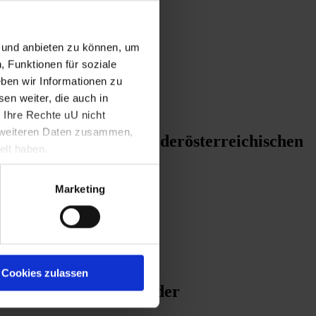
n und anbieten zu können, um
, Funktionen für soziale
ben wir Informationen zu
en weiter, die auch in
 Ihre Rechte uU nicht
t weiteren Daten zusammen,
andmarschall der Niederösterreichischen
elt haben.
Marketing
il.-theol. Hochschule)
Cookies zulassen
 Landuntermarschall der