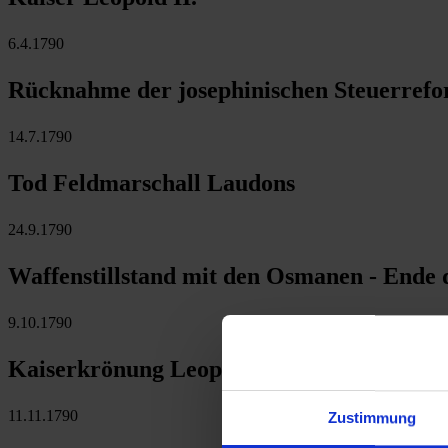
6.4.1790
Rücknahme der josephinischen Steuerrefo
14.7.1790
Tod Feldmarschall Laudons
24.9.1790
Waffenstillstand mit den Osmanen - Ende d
9.10.1790
Kaiserkrönung Leopolds II. in Frankfurt
11.11.1790
Zustimmung