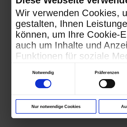
Diese Webseite verwend
Wir verwenden Cookies, u
gestalten, Ihnen Leistunge
können, um Ihre Cookie-Ei
auch um Inhalte und Anzei
Funktionen für soziale Me
Zugriffe auf unsere Websi
Einwilligungsauswahl
Notwendig
Präferenzen
geben wir Informationen 
Website an unsere Partne
und Analysen weiter, die 
Nur notwendige Cookies
Au
kein angemessenes Daten
in denen Sie Ihre Rechte u