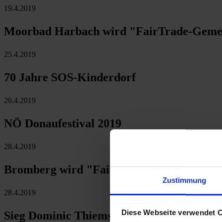
19.4.2019
Moorbad Harbach wird "FairTrade-Geme
25.4.2019
70 Jahre SOS-Kinderdorf
26.4.2019
NÖ Donaufestival 2019
28.4.2019
Bromberg wird "FairTrade-Gemeinde"
Zustimmung
28.4.2019
Diese Webseite verwendet 
Sieg Dominic Thiems in Barcelona