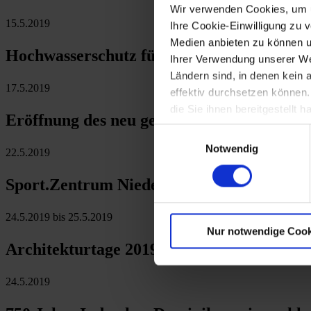
Wir verwenden Cookies, um u
15.5.2019
Ihre Cookie-Einwilligung zu 
Medien anbieten zu können u
Hochwasserschutz für Raabs an der Thaya
Ihrer Verwendung unserer Web
Ländern sind, in denen kein
17.5.2019
effektiv durchsetzen können
die Sie ihnen bereitgestellt
Eröffnung des neu gestalteten Stiftes Dürn
Einwilligungsauswahl
Notwendig
22.5.2019
Sport.Zentrum Niederösterreich zum Olym
24.5.2019 bis 25.5.2019
Nur notwendige Cook
Architekturtage 2019
24.5.2019