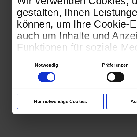
Wir verwenden Cookies, u
gestalten, Ihnen Leistunge
können, um Ihre Cookie-Ei
auch um Inhalte und Anzei
Funktionen für soziale Me
Zugriffe auf unsere Websi
Einwilligungsauswahl
Notwendig
Präferenzen
geben wir Informationen 
Website an unsere Partne
und Analysen weiter, die 
Nur notwendige Cookies
Au
kein angemessenes Daten
in denen Sie Ihre Rechte u
können. Unsere Partner fü