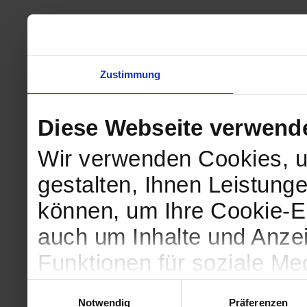
Zustimmung
Diese Webseite verwend
Wir verwenden Cookies, u
gestalten, Ihnen Leistunge
können, um Ihre Cookie-Ei
auch um Inhalte und Anzei
Funktionen für soziale Me
Zugriffe auf unsere Websi
Einwilligungsauswahl
Notwendig
Präferenzen