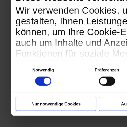
Wir verwenden Cookies, u
gestalten, Ihnen Leistunge
können, um Ihre Cookie-Ei
auch um Inhalte und Anzei
Funktionen für soziale Me
Zugriffe auf unsere Websi
Einwilligungsauswahl
Notwendig
Präferenzen
geben wir Informationen 
Website an unsere Partne
und Analysen weiter, die 
Nur notwendige Cookies
Au
kein angemessenes Daten
in denen Sie Ihre Rechte u