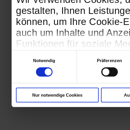
gestalten, Ihnen Leistunge
können, um Ihre Cookie-Ei
auch um Inhalte und Anzei
Funktionen für soziale Me
Zugriffe auf unsere Websi
Einwilligungsauswahl
Notwendig
Präferenzen
geben wir Informationen 
Website an unsere Partne
und Analysen weiter, die 
Nur notwendige Cookies
Au
kein angemessenes Daten
in denen Sie Ihre Rechte u
können. Unsere Partner fü