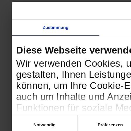
Zustimmung
Diese Webseite verwend
Wir verwenden Cookies, u
gestalten, Ihnen Leistunge
können, um Ihre Cookie-Ei
auch um Inhalte und Anzei
Funktionen für soziale Me
Zugriffe auf unsere Websi
Einwilligungsauswahl
Notwendig
Präferenzen
geben wir Informationen 