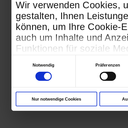
Wir verwenden Cookies, u
gestalten, Ihnen Leistunge
können, um Ihre Cookie-Ei
auch um Inhalte und Anzei
Funktionen für soziale Me
Zugriffe auf unsere Websi
Einwilligungsauswahl
Notwendig
Präferenzen
geben wir Informationen 
Website an unsere Partne
und Analysen weiter, die 
Nur notwendige Cookies
Au
kein angemessenes Daten
in denen Sie Ihre Rechte u
können. Unsere Partner fü