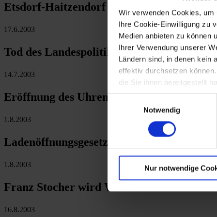
Etsdorf-Haitzendorf entscheidet sich für
Wir verwenden Cookies, um u
Ihre Cookie-Einwilligung zu 
17.6.2003
Medien anbieten zu können u
Ihrer Verwendung unserer Web
Tod des Landespolitikers Leopold Grünzw
Ländern sind, in denen kein
effektiv durchsetzen können
14.7.2003
die Sie ihnen bereitgestellt
Eröffnung des Uhrenmuseums in Karlstein
Einwilligungsauswahl
Notwendig
1.8.2003
Ladenöffnungsgesetz: Liberalisierung der
1.8.2003
Nur notwendige Cook
Franz Stocher wird Weltmeister bei der 
16.8.2003