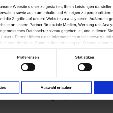
 den Namen "Grafenegg"
nsere Website sicher zu gestalten, Ihnen Leistungen darstelle
verwalten sowie auch um Inhalte und Anzeigen zu personalisieren
nd die Zugriffe auf unsere Website zu analysieren. Außerdem ge
site an unsere Partner für soziale Medien, Werbung und Analys
eig
 angemessenes Datenschutzniveau gegeben ist, und in denen Sie
. Unsere Partner führen diese Informationen möglicherweise mi
 haben oder die sie im Rahmen Ihrer Nutzung der Dienste gesamm
Präferenzen
Statistiken
 Öffnungszeiten
ies
Auswahl erlauben
Bahnrad-WM in Stuttgart (Punkterennen)