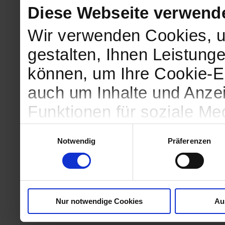
Diese Webseite verwend
Wir verwenden Cookies, u
gestalten, Ihnen Leistunge
können, um Ihre Cookie-Ei
auch um Inhalte und Anzei
Funktionen für soziale Me
Zugriffe auf unsere Websi
Einwilligungsauswahl
Notwendig
Präferenzen
geben wir Informationen 
Website an unsere Partne
und Analysen weiter, die 
Nur notwendige Cookies
Au
kein angemessenes Daten