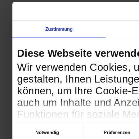
Zustimmung
Diese Webseite verwend
Wir verwenden Cookies, u
gestalten, Ihnen Leistunge
können, um Ihre Cookie-Ei
auch um Inhalte und Anzei
Funktionen für soziale Me
Zugriffe auf unsere Websi
Einwilligungsauswahl
Notwendig
Präferenzen
geben wir Informationen 