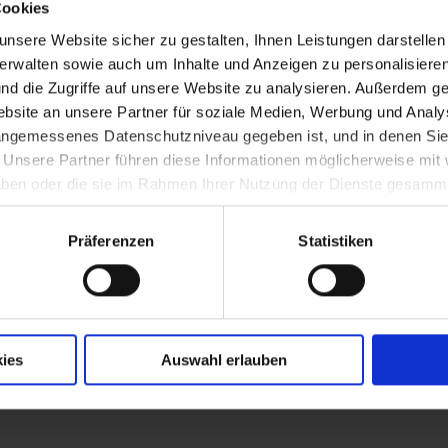
Cookies
nter der Führung Ulrich von Eitzing gegen K
nsere Website sicher zu gestalten, Ihnen Leistungen darstelle
verwalten sowie auch um Inhalte und Anzeigen zu personalisieren
nd die Zugriffe auf unsere Website zu analysieren. Außerdem ge
burg (oberer Markt)
site an unsere Partner für soziale Medien, Werbung und Analys
 angemessenes Datenschutzniveau gegeben ist, und in denen Sie
. Unsere Partner führen diese Informationen möglicherweise mi
 haben oder die sie im Rahmen Ihrer Nutzung der Dienste gesamm
Präferenzen
Statistiken
r Friedrich III. - Belagerung Wiens
ies
Auswahl erlauben
nd Erzherzog Albrechts VI. in Laxenburg