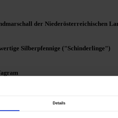
dmarschall der Niederösterreichischen Lan
rtige Silberpfennige ("Schinderlinge")
Wagram
Eggenburg
Details