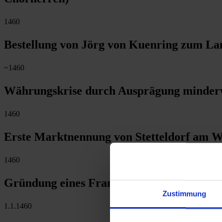
1460
Bestellung von Jörg von Kuenring zum Lan
~1460
Währungskrise durch Ausprägung minderwe
1460
Erste Marktnennung von Stetteldorf am 
1460
Gründung eines Franziskanerklosters in 
Zustimmung
1.1.1460