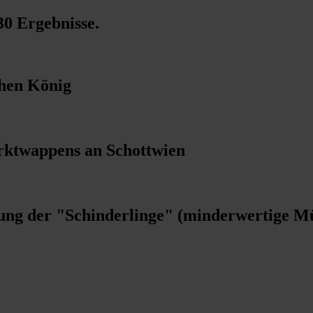
30 Ergebnisse
.
chen König
arktwappens an Schottwien
gung der "Schinderlinge" (minderwertige M