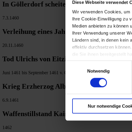
Diese Webseite verwendet 
In Göllerdorf scheitert das Adelsbündnis u
Wir verwenden Cookies, um u
7.3.1460
Ihre Cookie-Einwilligung zu 
Medien anbieten zu können u
Verleihung eines Jahrmarkts an Herzogen
Ihrer Verwendung unserer Web
Ländern sind, in denen kein
20.11.1460
effektiv durchsetzen können
die Sie ihnen bereitgestellt
Tod Ulrichs von Eitzing in Schrattenthal
Einwilligungsauswahl
Notwendig
Juni 1461 bis September 1461 v. Chr.
Krieg Erzherzog Albrechts VI. gegen Kaise
6.9.1461
Nur notwendige Cook
Waffenstillstand Kaiser Friedrichs III. u
1462