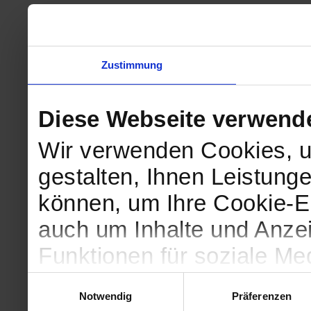
Zustimmung
Diese Webseite verwend
Wir verwenden Cookies, u
gestalten, Ihnen Leistunge
können, um Ihre Cookie-Ei
auch um Inhalte und Anzei
Funktionen für soziale Me
Zugriffe auf unsere Websi
Einwilligungsauswahl
Notwendig
Präferenzen
geben wir Informationen 